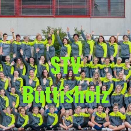
STV
Buttisholz