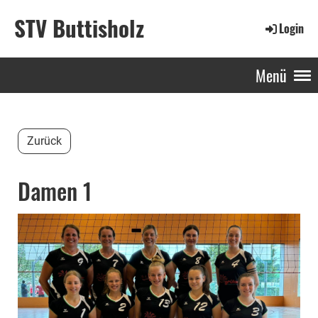
STV Buttisholz
Login
Menü
Zurück
Damen 1